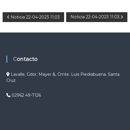
N
Noticia 22-04-2023 11:03
Noticia 22-04-2023 11:03
a
v
e
Contacto
g
Lavalle, Gdor. Mayer &, Cmte. Luis Piedrabuena. Santa
Cruz
a
c
02962 49-7126
i
ó