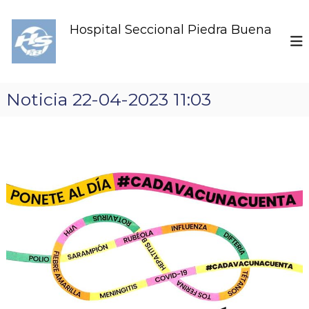
S
k
Hospital Seccional Piedra Buena
i
p
t
o
c
Noticia 22-04-2023 11:03
o
n
t
e
n
t