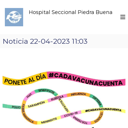
S
k
Hospital Seccional Piedra Buena
i
p
t
o
c
Noticia 22-04-2023 11:03
o
n
t
e
n
t