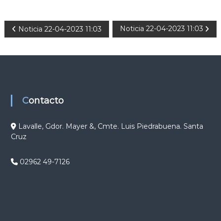
N
Noticia 22-04-2023 11:03
Noticia 22-04-2023 11:03
a
v
e
Contacto
g
Lavalle, Gdor. Mayer &, Cmte. Luis Piedrabuena. Santa
Cruz
a
c
02962 49-7126
i
ó