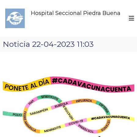
S
k
Hospital Seccional Piedra Buena
i
p
t
o
c
Noticia 22-04-2023 11:03
o
n
t
e
n
t