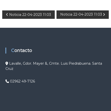
N
Noticia 22-04-2023 11:03
Noticia 22-04-2023 11:03
a
v
e
Contacto
g
Lavalle, Gdor. Mayer &, Cmte. Luis Piedrabuena. Santa
Cruz
a
c
02962 49-7126
i
ó