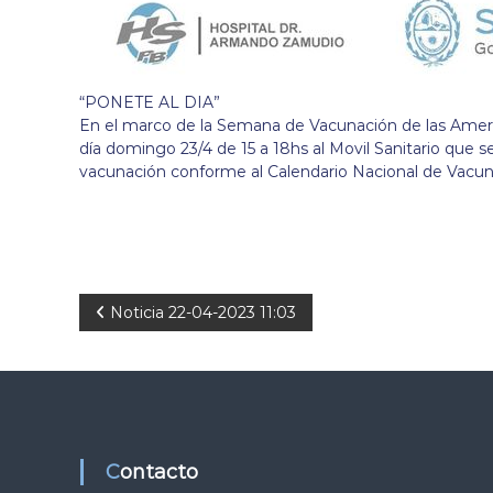
“PONETE AL DIA”
En el marco de la Semana de Vacunación de las Americ
día domingo 23/4 de 15 a 18hs al Movil Sanitario que s
vacunación conforme al Calendario Nacional de Vacun
N
Noticia 22-04-2023 11:03
a
v
e
Contacto