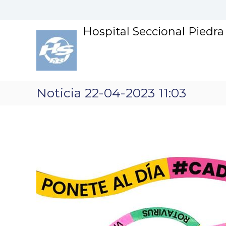
S
k
i
Hospital Seccional Piedr
p
t
o
c
o
n
Noticia 22-04-2023 11:03
t
e
n
t