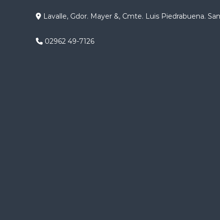
g
Lavalle, Gdor. Mayer &, Cmte. Luis Piedrabuena. Sa
a
02962 49-7126
c
i
ó
n
d
e
e
n