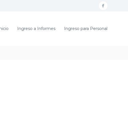
f
a
c
nicio
Ingreso a Informes
Ingreso para Personal
e
b
o
o
k