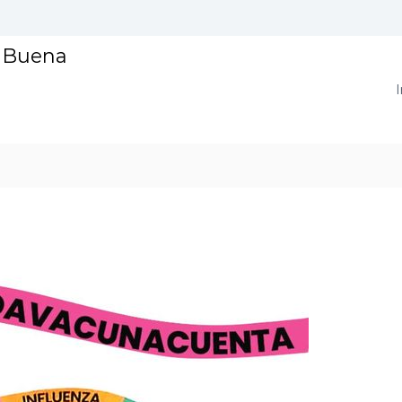
a Buena
I