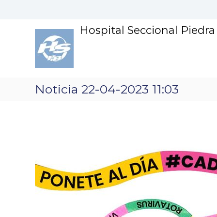
S
k
i
Hospital Seccional Piedr
p
t
o
c
o
n
Noticia 22-04-2023 11:03
t
e
n
t