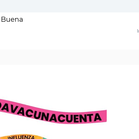
a Buena
I