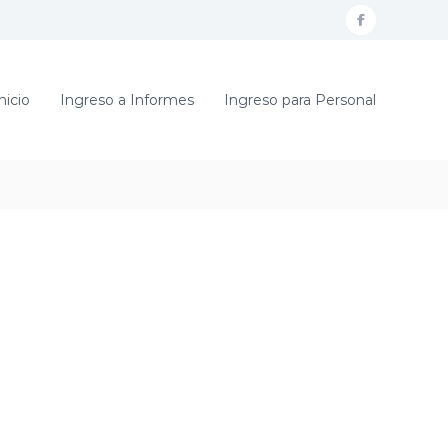
f
a
c
nicio
Ingreso a Informes
Ingreso para Personal
e
b
o
o
k