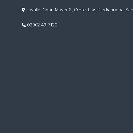
g
Lavalle, Gdor. Mayer &, Cmte. Luis Piedrabuena. Sa
a
02962 49-7126
c
i
ó
n
d
e
e
n