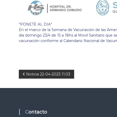
“PONETE AL DIA”
En el marco de la Semana de Vacunación de las Americ
día domingo 23/4 de 15 a 18hs al Movil Sanitario que s
vacunación conforme al Calendario Nacional de Vacun
N
Noticia 22-04-2023 11:03
a
v
e
Contacto