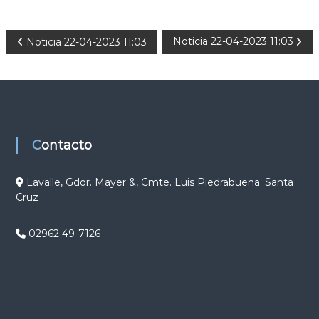
N
Noticia 22-04-2023 11:03
Noticia 22-04-2023 11:03
a
v
e
Contacto
g
Lavalle, Gdor. Mayer &, Cmte. Luis Piedrabuena. Santa
Cruz
a
c
02962 49-7126
i
ó