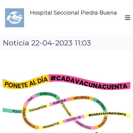
S
k
Hospital Seccional Piedra Buena
i
p
t
o
c
Noticia 22-04-2023 11:03
o
n
t
e
n
t