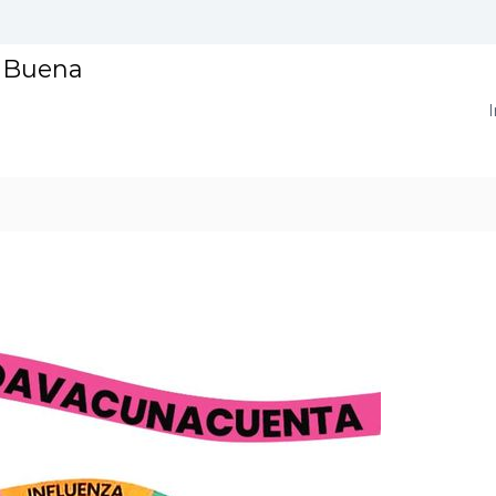
a Buena
I