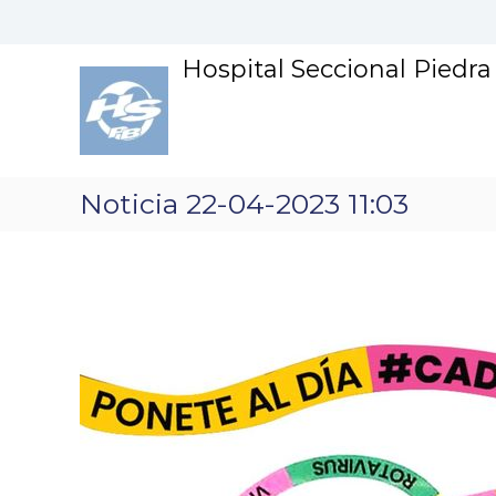
S
k
i
Hospital Seccional Piedr
p
t
o
c
o
n
Noticia 22-04-2023 11:03
t
e
n
t