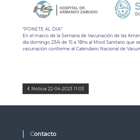
“PONETE AL DIA”
En el marco de la Semana de Vacunación de las Americ
día domingo 23/4 de 15 a 18hs al Movil Sanitario que s
vacunación conforme al Calendario Nacional de Vacun
N
Noticia 22-04-2023 11:03
a
v
e
Contacto