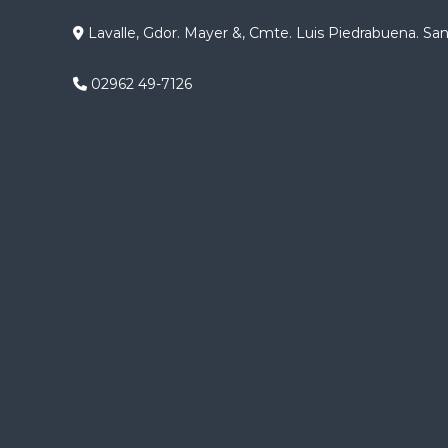
g
Lavalle, Gdor. Mayer &, Cmte. Luis Piedrabuena. Sa
a
02962 49-7126
c
i
ó
n
d
e
e
n