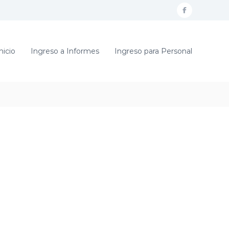
f
a
c
nicio
Ingreso a Informes
Ingreso para Personal
e
b
o
o
k