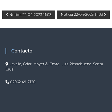
N
Noticia 22-04-2023 11:03
Noticia 22-04-2023 11:03
a
v
e
Contacto
g
Lavalle, Gdor. Mayer &, Cmte. Luis Piedrabuena. Santa
Cruz
a
c
02962 49-7126
i
ó