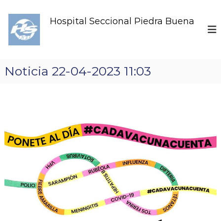
S
k
Hospital Seccional Piedra Buena
i
p
t
o
c
Noticia 22-04-2023 11:03
o
n
t
e
n
t