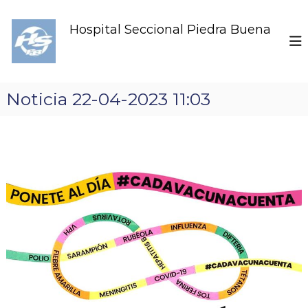
S
k
Hospital Seccional Piedra Buena
i
p
t
o
c
Noticia 22-04-2023 11:03
o
n
t
e
n
t