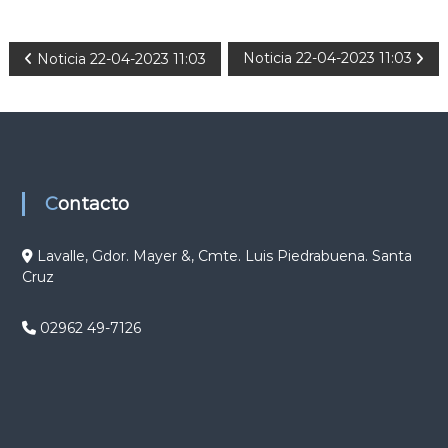
N
Noticia 22-04-2023 11:03
Noticia 22-04-2023 11:03
a
v
e
Contacto
g
Lavalle, Gdor. Mayer &, Cmte. Luis Piedrabuena. Santa
Cruz
a
c
02962 49-7126
i
ó