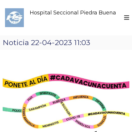
S
k
Hospital Seccional Piedra Buena
i
p
t
o
c
Noticia 22-04-2023 11:03
o
n
t
e
n
t