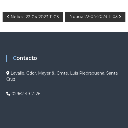
N
Noticia 22-04-2023 11:03
Noticia 22-04-2023 11:03
a
v
e
Contacto
g
Lavalle, Gdor. Mayer &, Cmte. Luis Piedrabuena. Santa
Cruz
a
c
02962 49-7126
i
ó