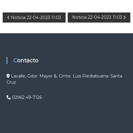
N
Noticia 22-04-2023 11:03
Noticia 22-04-2023 11:03
a
v
e
Contacto
g
Lavalle, Gdor. Mayer &, Cmte. Luis Piedrabuena. Santa
Cruz
a
c
02962 49-7126
i
ó