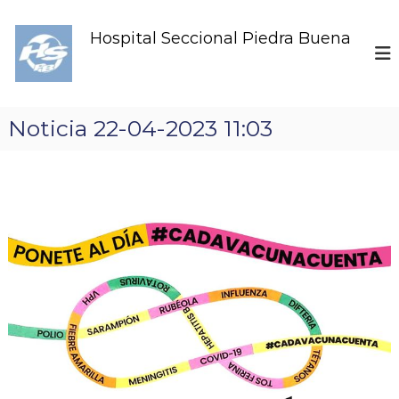
S
k
Hospital Seccional Piedra Buena
i
p
t
o
c
Noticia 22-04-2023 11:03
o
n
t
e
n
t