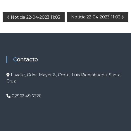
N
Noticia 22-04-2023 11:03
Noticia 22-04-2023 11:03
a
v
e
Contacto
g
Lavalle, Gdor. Mayer &, Cmte. Luis Piedrabuena. Santa
Cruz
a
c
02962 49-7126
i
ó