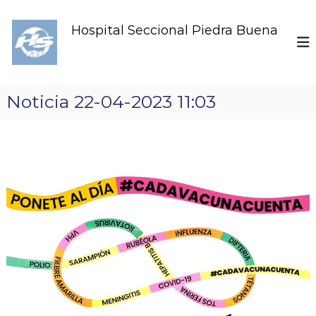
S
k
Hospital Seccional Piedra Buena
i
p
t
o
c
Noticia 22-04-2023 11:03
o
n
t
e
n
t