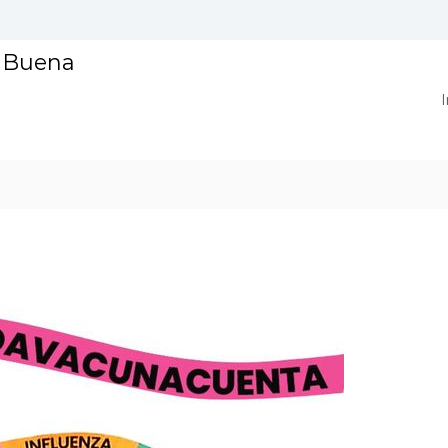
a Buena
I