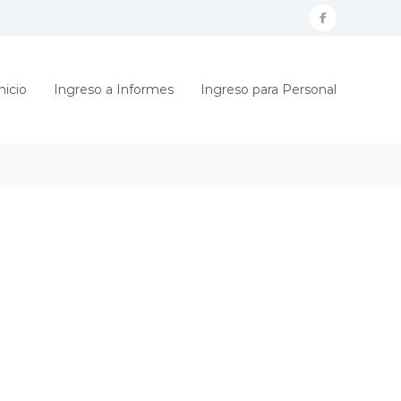
f
a
c
nicio
Ingreso a Informes
Ingreso para Personal
e
b
o
o
k