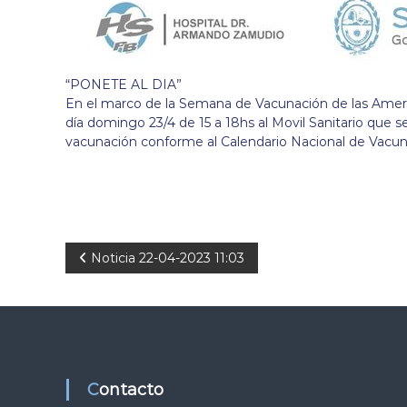
“PONETE AL DIA”
En el marco de la Semana de Vacunación de las Americ
día domingo 23/4 de 15 a 18hs al Movil Sanitario que s
vacunación conforme al Calendario Nacional de Vacun
N
Noticia 22-04-2023 11:03
a
v
e
Contacto