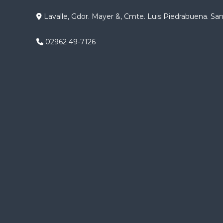
g
Lavalle, Gdor. Mayer &, Cmte. Luis Piedrabuena. Sa
a
02962 49-7126
c
i
ó
n
d
e
e
n