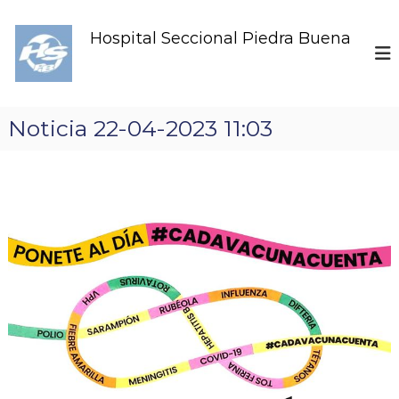
S
k
Hospital Seccional Piedra Buena
i
p
t
o
c
Noticia 22-04-2023 11:03
o
n
t
e
n
t