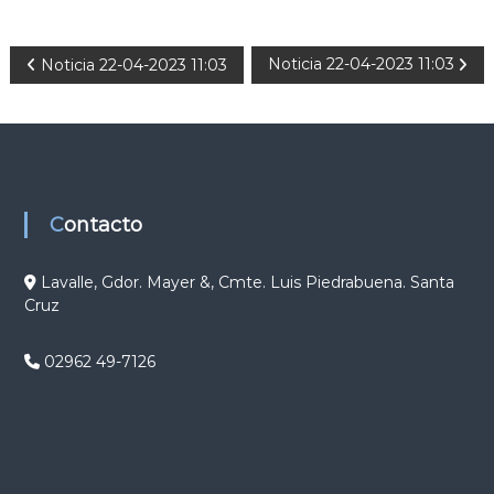
N
Noticia 22-04-2023 11:03
Noticia 22-04-2023 11:03
a
v
e
Contacto
g
Lavalle, Gdor. Mayer &, Cmte. Luis Piedrabuena. Santa
Cruz
a
c
02962 49-7126
i
ó