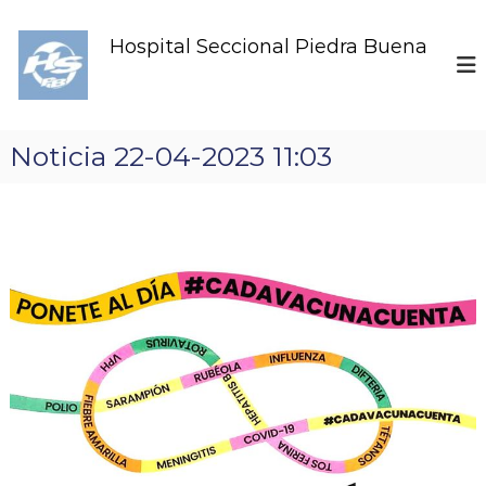
S
k
Hospital Seccional Piedra Buena
i
p
t
o
c
Noticia 22-04-2023 11:03
o
n
t
e
n
t