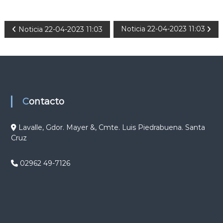
N
Noticia 22-04-2023 11:03
Noticia 22-04-2023 11:03
a
v
e
Contacto
g
Lavalle, Gdor. Mayer &, Cmte. Luis Piedrabuena. Santa
Cruz
a
c
02962 49-7126
i
ó