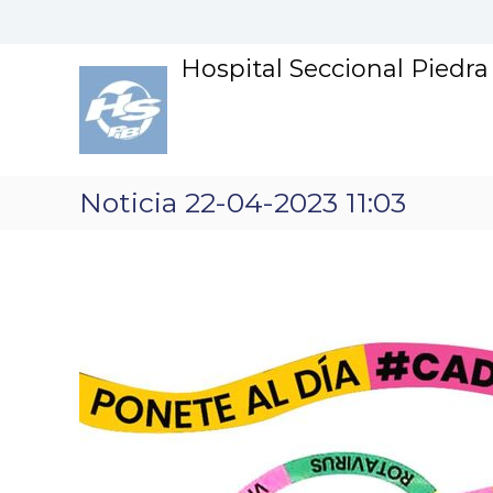
S
k
i
Hospital Seccional Piedr
p
t
o
c
o
n
Noticia 22-04-2023 11:03
t
e
n
t