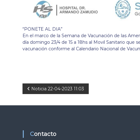
“PONETE AL DIA”
En el marco de la Semana de Vacunación de las Americ
día domingo 23/4 de 15 a 18hs al Movil Sanitario que s
vacunación conforme al Calendario Nacional de Vacun
N
Noticia 22-04-2023 11:03
a
v
e
Contacto