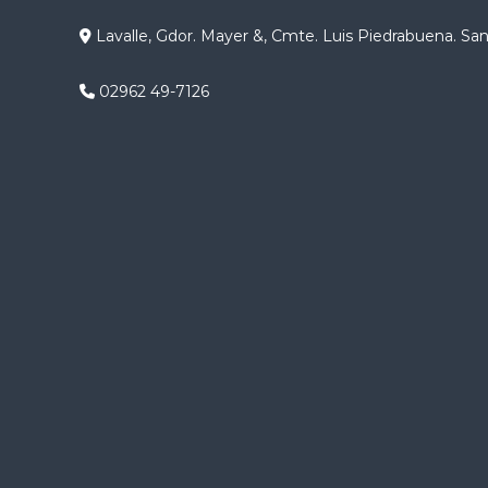
g
Lavalle, Gdor. Mayer &, Cmte. Luis Piedrabuena. Sa
a
02962 49-7126
c
i
ó
n
d
e
e
n