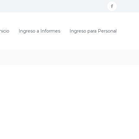
f
a
c
nicio
Ingreso a Informes
Ingreso para Personal
e
b
o
o
k