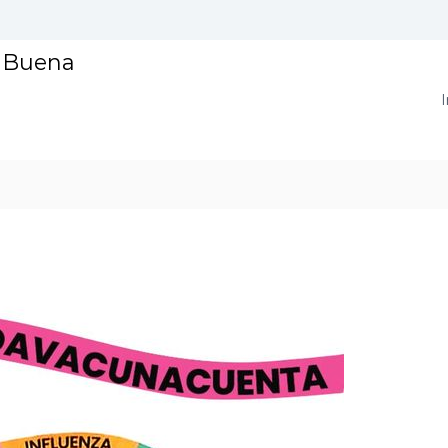
a Buena
I