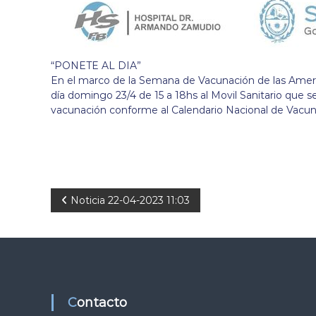
“PONETE AL DIA”
En el marco de la Semana de Vacunación de las Americ
día domingo 23/4 de 15 a 18hs al Movil Sanitario que s
vacunación conforme al Calendario Nacional de Vacun
N
Noticia 22-04-2023 11:03
a
v
e
Contacto