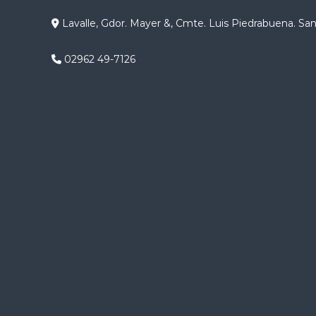
g
Lavalle, Gdor. Mayer &, Cmte. Luis Piedrabuena. Sa
a
02962 49-7126
c
i
ó
n
d
e
e
n