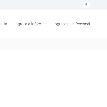
f
a
c
nicio
Ingreso a Informes
Ingreso para Personal
e
b
o
o
k