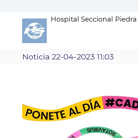
S
k
i
Hospital Seccional Piedr
p
t
o
c
o
n
Noticia 22-04-2023 11:03
t
e
n
t