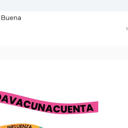
a Buena
I