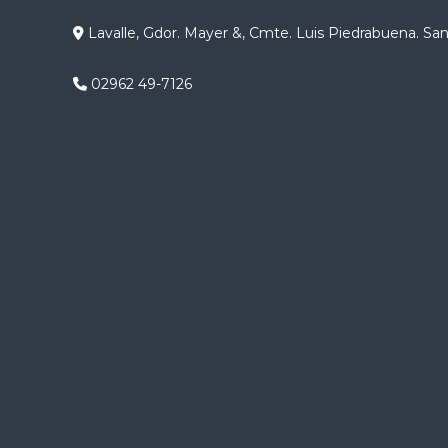
g
Lavalle, Gdor. Mayer &, Cmte. Luis Piedrabuena. Sa
a
02962 49-7126
c
i
ó
n
d
e
e
n