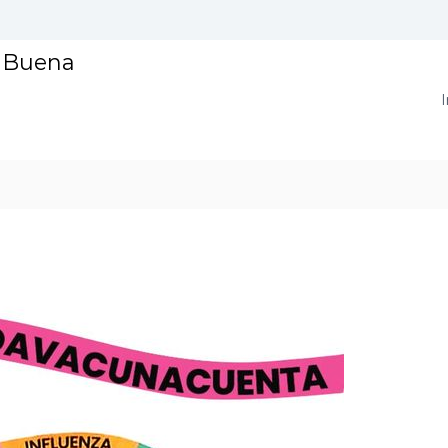
a Buena
I