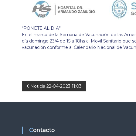
“PONETE AL DIA”
En el marco de la Semana de Vacunación de las Americ
día domingo 23/4 de 15 a 18hs al Movil Sanitario que s
vacunación conforme al Calendario Nacional de Vacun
N
Noticia 22-04-2023 11:03
a
v
e
Contacto