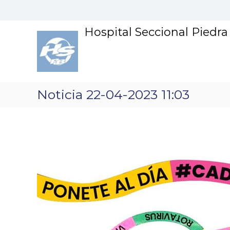
S
k
i
Hospital Seccional Piedr
p
t
o
c
o
n
Noticia 22-04-2023 11:03
t
e
n
t