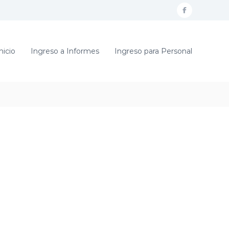
f
a
c
nicio
Ingreso a Informes
Ingreso para Personal
e
b
o
o
k