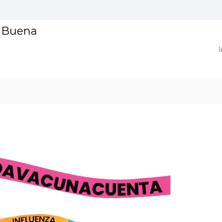
a Buena
I