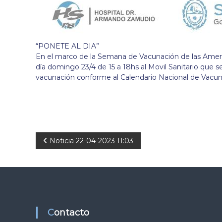
“PONETE AL DIA”
En el marco de la Semana de Vacunación de las Americ
día domingo 23/4 de 15 a 18hs al Movil Sanitario que s
vacunación conforme al Calendario Nacional de Vacun
N
Noticia 22-04-2023 11:03
a
v
e
Contacto