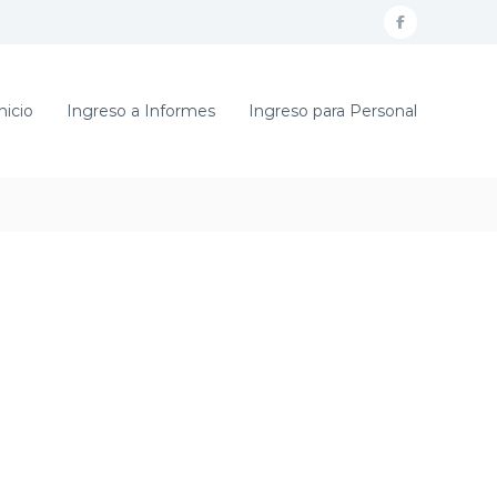
f
a
c
nicio
Ingreso a Informes
Ingreso para Personal
e
b
o
o
k