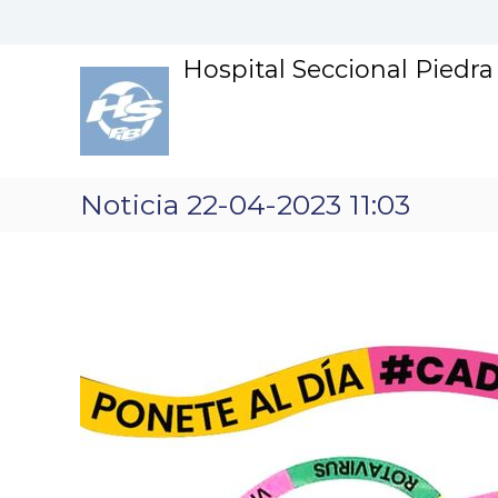
S
k
i
Hospital Seccional Piedr
p
t
o
c
o
n
Noticia 22-04-2023 11:03
t
e
n
t