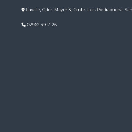
g
Lavalle, Gdor. Mayer &, Cmte. Luis Piedrabuena. Sa
a
02962 49-7126
c
i
ó
n
d
e
e
n