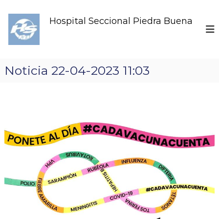
S
k
Hospital Seccional Piedra Buena
i
p
t
o
c
Noticia 22-04-2023 11:03
o
n
t
e
n
t