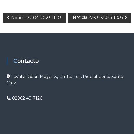
N
Noticia 22-04-2023 11:03
Noticia 22-04-2023 11:03
a
v
e
Contacto
g
Lavalle, Gdor. Mayer &, Cmte. Luis Piedrabuena. Santa
Cruz
a
c
02962 49-7126
i
ó