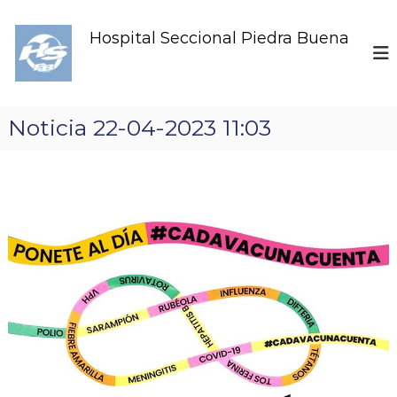
S
k
Hospital Seccional Piedra Buena
i
p
t
o
c
Noticia 22-04-2023 11:03
o
n
t
e
n
t