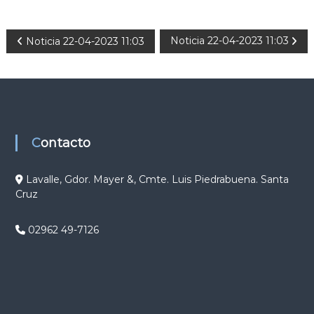
N
Noticia 22-04-2023 11:03
Noticia 22-04-2023 11:03
a
v
e
Contacto
g
Lavalle, Gdor. Mayer &, Cmte. Luis Piedrabuena. Santa
Cruz
a
c
02962 49-7126
i
ó