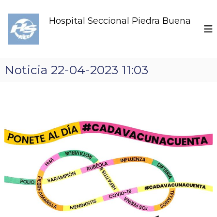
S
k
Hospital Seccional Piedra Buena
i
p
t
o
c
Noticia 22-04-2023 11:03
o
n
t
e
n
t