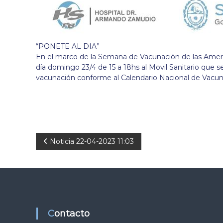
“PONETE AL DIA”
En el marco de la Semana de Vacunación de las Americ
día domingo 23/4 de 15 a 18hs al Movil Sanitario que s
vacunación conforme al Calendario Nacional de Vacun
N
Noticia 22-04-2023 11:03
a
v
e
Contacto