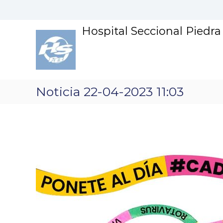
S
k
i
Hospital Seccional Piedr
p
t
o
c
o
n
Noticia 22-04-2023 11:03
t
e
n
t