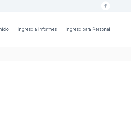
f
a
c
nicio
Ingreso a Informes
Ingreso para Personal
e
b
o
o
k