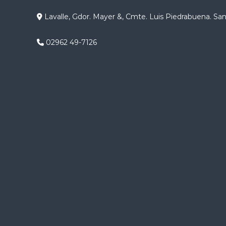
g
Lavalle, Gdor. Mayer &, Cmte. Luis Piedrabuena. Sa
a
02962 49-7126
c
i
ó
n
d
e
e
n