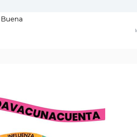
a Buena
I