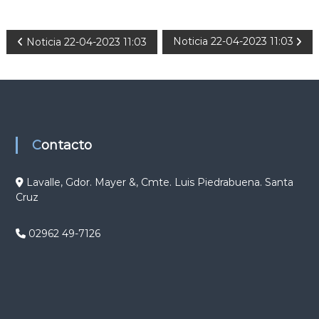
N
Noticia 22-04-2023 11:03
Noticia 22-04-2023 11:03
a
v
e
Contacto
g
Lavalle, Gdor. Mayer &, Cmte. Luis Piedrabuena. Santa
Cruz
a
c
02962 49-7126
i
ó