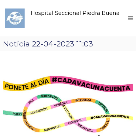
S
k
Hospital Seccional Piedra Buena
i
p
t
o
c
Noticia 22-04-2023 11:03
o
n
t
e
n
t