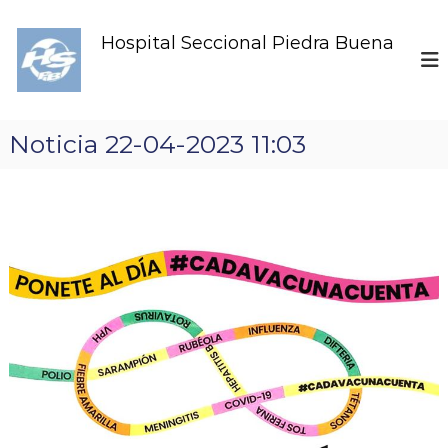
S
k
Hospital Seccional Piedra Buena
i
p
t
o
c
Noticia 22-04-2023 11:03
o
n
t
e
n
t