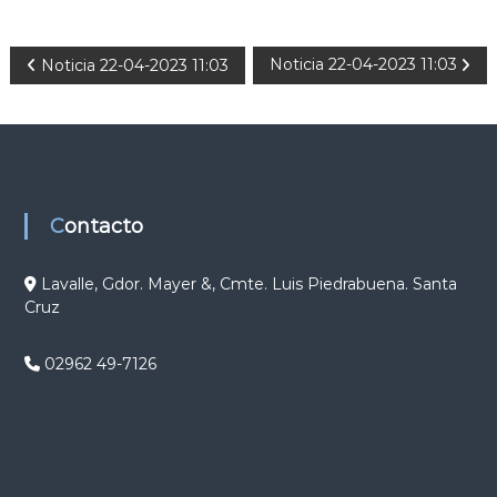
N
Noticia 22-04-2023 11:03
Noticia 22-04-2023 11:03
a
v
e
Contacto
g
Lavalle, Gdor. Mayer &, Cmte. Luis Piedrabuena. Santa
Cruz
a
c
02962 49-7126
i
ó