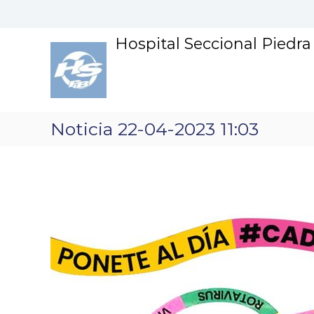
S
k
i
Hospital Seccional Piedr
p
t
o
c
o
n
Noticia 22-04-2023 11:03
t
e
n
t