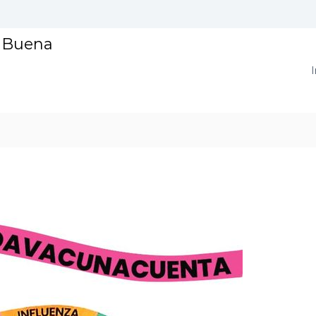
a Buena
I