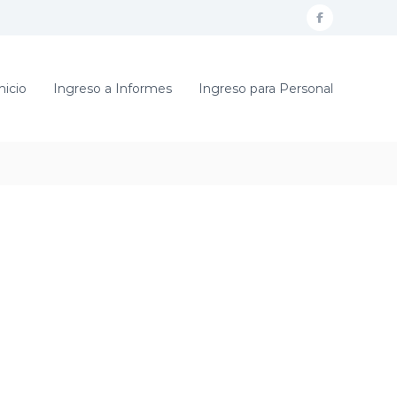
f
a
c
nicio
Ingreso a Informes
Ingreso para Personal
e
b
o
o
k