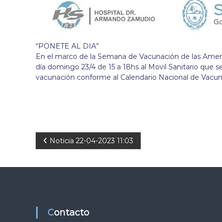
“PONETE AL DIA”
En el marco de la Semana de Vacunación de las Americ
día domingo 23/4 de 15 a 18hs al Movil Sanitario que s
vacunación conforme al Calendario Nacional de Vacun
N
Noticia 22-04-2023 11:03
a
v
e
Contacto