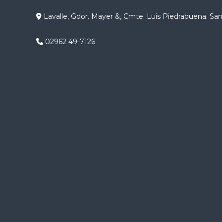
g
Lavalle, Gdor. Mayer &, Cmte. Luis Piedrabuena. Sa
a
02962 49-7126
c
i
ó
n
d
e
e
n