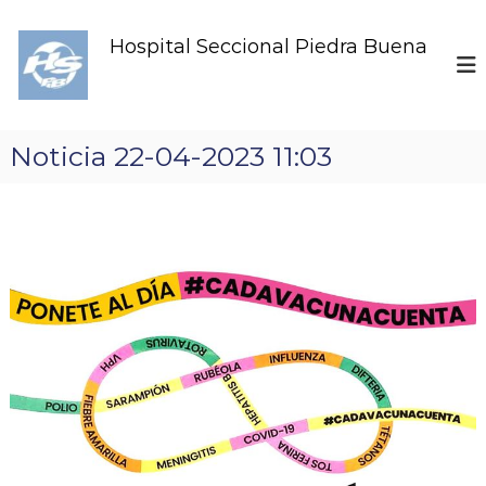
S
k
Hospital Seccional Piedra Buena
i
p
t
o
c
Noticia 22-04-2023 11:03
o
n
t
e
n
t