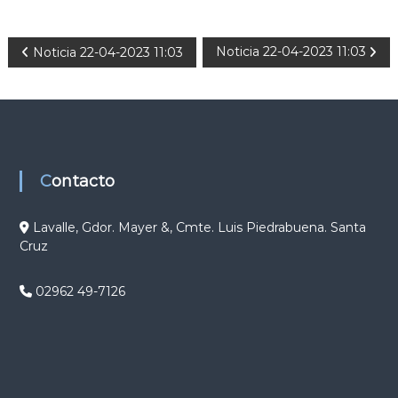
N
Noticia 22-04-2023 11:03
Noticia 22-04-2023 11:03
a
v
e
Contacto
g
Lavalle, Gdor. Mayer &, Cmte. Luis Piedrabuena. Santa
Cruz
a
c
02962 49-7126
i
ó