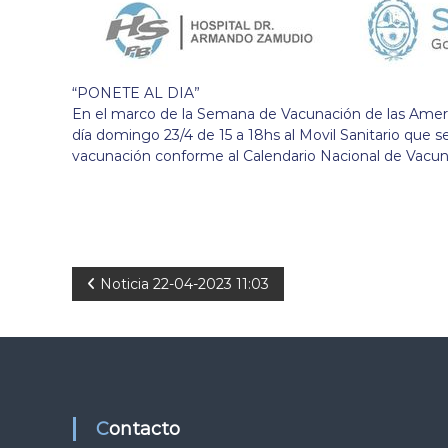
“PONETE AL DIA”
En el marco de la Semana de Vacunación de las Americ
día domingo 23/4 de 15 a 18hs al Movil Sanitario que s
vacunación conforme al Calendario Nacional de Vacun
N
Noticia 22-04-2023 11:03
a
v
e
Contacto