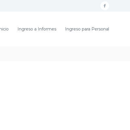
f
a
c
nicio
Ingreso a Informes
Ingreso para Personal
e
b
o
o
k