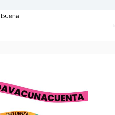
a Buena
I