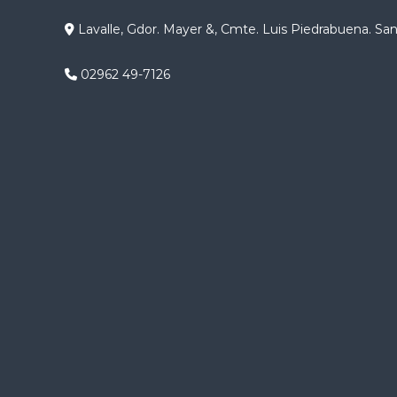
g
Lavalle, Gdor. Mayer &, Cmte. Luis Piedrabuena. Sa
a
02962 49-7126
c
i
ó
n
d
e
e
n