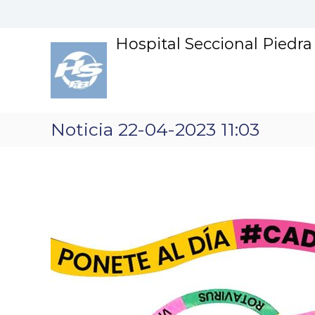
S
k
i
Hospital Seccional Piedr
p
t
o
c
o
n
Noticia 22-04-2023 11:03
t
e
n
t