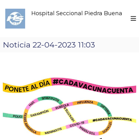
S
k
Hospital Seccional Piedra Buena
i
p
t
o
c
Noticia 22-04-2023 11:03
o
n
t
e
n
t