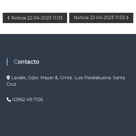
N
Noticia 22-04-2023 11:03
Noticia 22-04-2023 11:03
a
v
e
Contacto
g
Lavalle, Gdor. Mayer &, Cmte. Luis Piedrabuena. Santa
Cruz
a
c
02962 49-7126
i
ó