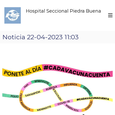
S
k
Hospital Seccional Piedra Buena
i
p
t
o
c
Noticia 22-04-2023 11:03
o
n
t
e
n
t