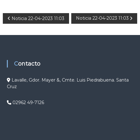
N
Noticia 22-04-2023 11:03
Noticia 22-04-2023 11:03
a
v
e
Contacto
g
Lavalle, Gdor. Mayer &, Cmte. Luis Piedrabuena. Santa
Cruz
a
c
02962 49-7126
i
ó