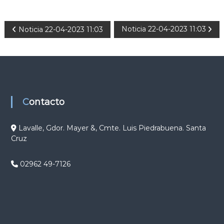
N
Noticia 22-04-2023 11:03
Noticia 22-04-2023 11:03
a
v
e
Contacto
g
Lavalle, Gdor. Mayer &, Cmte. Luis Piedrabuena. Santa
Cruz
a
c
02962 49-7126
i
ó