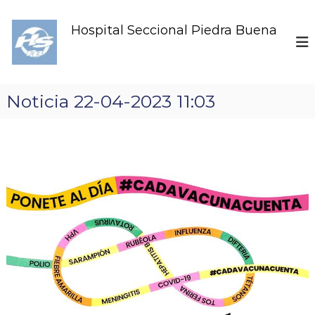
S
k
Hospital Seccional Piedra Buena
i
p
t
o
c
Noticia 22-04-2023 11:03
o
n
t
e
n
t