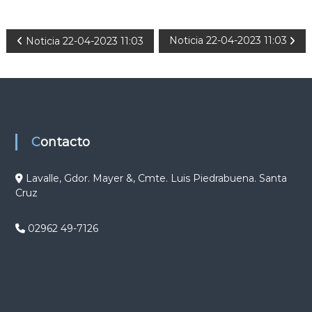
N
Noticia 22-04-2023 11:03
Noticia 22-04-2023 11:03
a
v
e
Contacto
g
Lavalle, Gdor. Mayer &, Cmte. Luis Piedrabuena. Santa
Cruz
a
c
02962 49-7126
i
ó