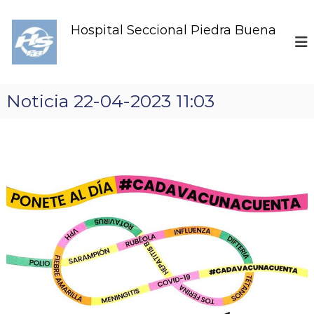
S
k
Hospital Seccional Piedra Buena
i
p
t
o
c
Noticia 22-04-2023 11:03
o
n
t
e
n
t