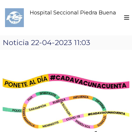
S
k
Hospital Seccional Piedra Buena
i
p
t
o
c
Noticia 22-04-2023 11:03
o
n
t
e
n
t