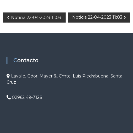
N
Noticia 22-04-2023 11:03
Noticia 22-04-2023 11:03
a
v
e
Contacto
g
Lavalle, Gdor. Mayer &, Cmte. Luis Piedrabuena. Santa
Cruz
a
c
02962 49-7126
i
ó