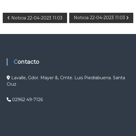
N
Noticia 22-04-2023 11:03
Noticia 22-04-2023 11:03
a
v
e
Contacto
g
Lavalle, Gdor. Mayer &, Cmte. Luis Piedrabuena. Santa
Cruz
a
c
02962 49-7126
i
ó