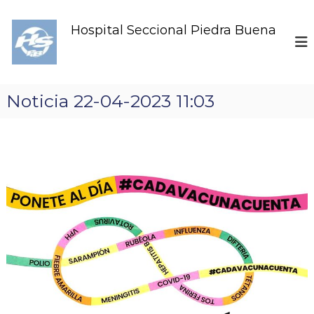
S
k
Hospital Seccional Piedra Buena
i
p
t
o
c
Noticia 22-04-2023 11:03
o
n
t
e
n
t