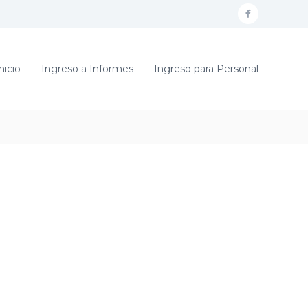
f
a
c
nicio
Ingreso a Informes
Ingreso para Personal
e
b
o
o
k