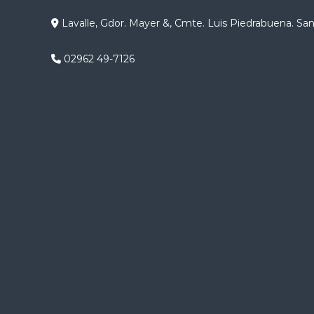
g
Lavalle, Gdor. Mayer &, Cmte. Luis Piedrabuena. Sa
a
02962 49-7126
c
i
ó
n
d
e
e
n