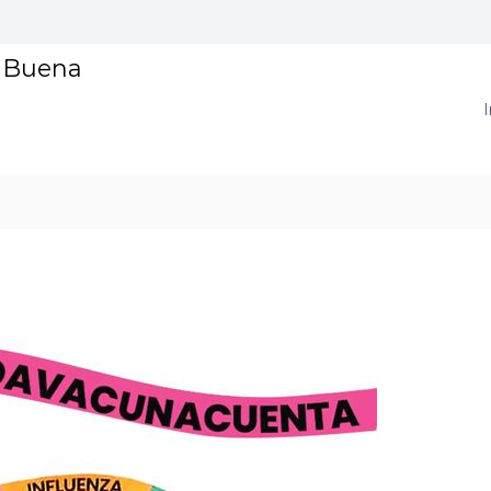
a Buena
I