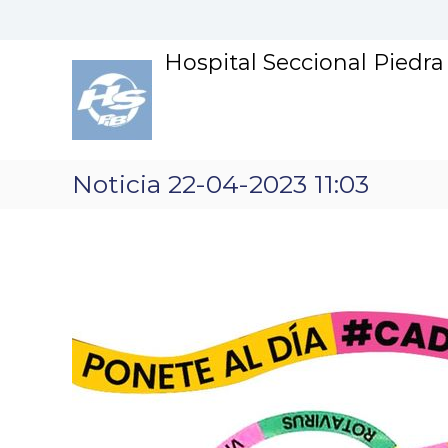
S
k
i
Hospital Seccional Piedr
p
t
o
c
o
n
Noticia 22-04-2023 11:03
t
e
n
t