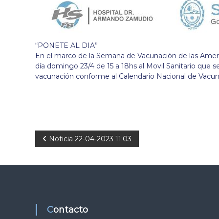
“PONETE AL DIA”
En el marco de la Semana de Vacunación de las Americ
día domingo 23/4 de 15 a 18hs al Movil Sanitario que s
vacunación conforme al Calendario Nacional de Vacun
N
Noticia 22-04-2023 11:03
a
v
e
Contacto