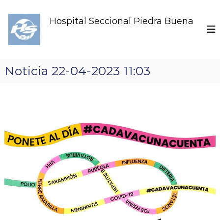
S
k
Hospital Seccional Piedra Buena
i
p
t
o
c
Noticia 22-04-2023 11:03
o
n
t
e
n
t