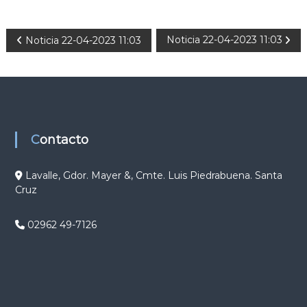
N
Noticia 22-04-2023 11:03
Noticia 22-04-2023 11:03
a
v
e
Contacto
g
Lavalle, Gdor. Mayer &, Cmte. Luis Piedrabuena. Santa
Cruz
a
c
02962 49-7126
i
ó