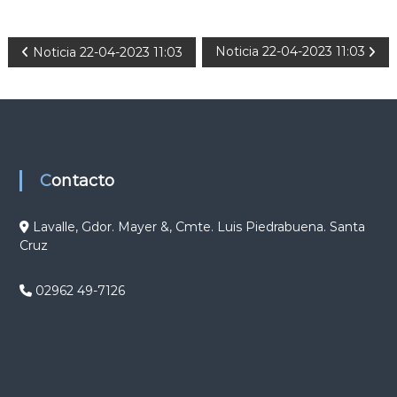
N
Noticia 22-04-2023 11:03
Noticia 22-04-2023 11:03
a
v
e
Contacto
g
Lavalle, Gdor. Mayer &, Cmte. Luis Piedrabuena. Santa
Cruz
a
c
02962 49-7126
i
ó