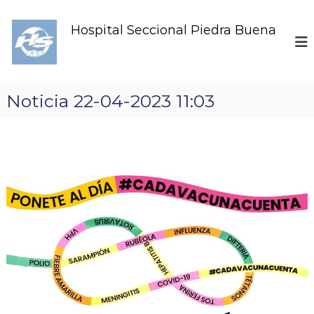
S
k
Hospital Seccional Piedra Buena
i
p
t
o
c
Noticia 22-04-2023 11:03
o
n
t
e
n
t