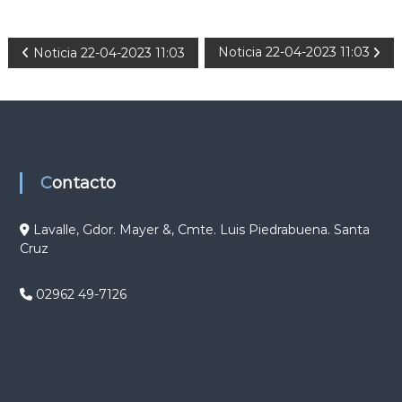
N
Noticia 22-04-2023 11:03
Noticia 22-04-2023 11:03
a
v
e
Contacto
g
Lavalle, Gdor. Mayer &, Cmte. Luis Piedrabuena. Santa
Cruz
a
c
02962 49-7126
i
ó