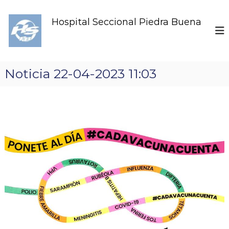
S
k
Hospital Seccional Piedra Buena
i
p
t
o
c
Noticia 22-04-2023 11:03
o
n
t
e
n
t