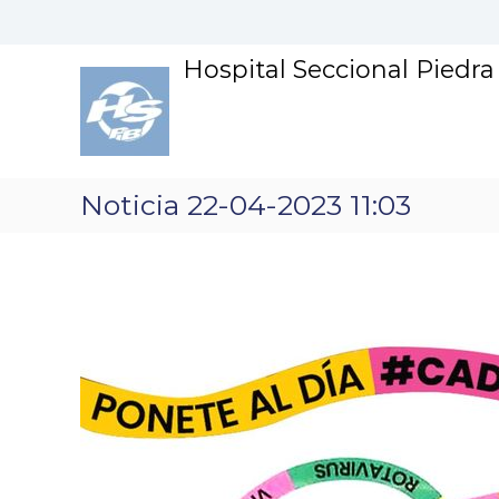
S
k
i
Hospital Seccional Piedr
p
t
o
c
o
n
Noticia 22-04-2023 11:03
t
e
n
t