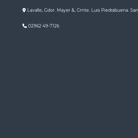
g
Lavalle, Gdor. Mayer &, Cmte. Luis Piedrabuena. Sa
a
02962 49-7126
c
i
ó
n
d
e
e
n