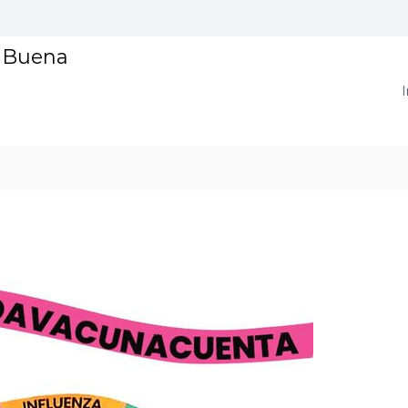
a Buena
I