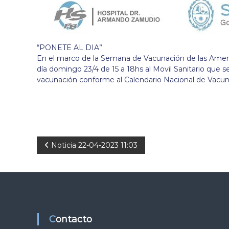
“PONETE AL DIA”
En el marco de la Semana de Vacunación de las Americ
día domingo 23/4 de 15 a 18hs al Movil Sanitario que s
vacunación conforme al Calendario Nacional de Vacun
N
Noticia 22-04-2023 11:03
a
v
e
Contacto