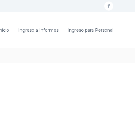
f
a
c
nicio
Ingreso a Informes
Ingreso para Personal
e
b
o
o
k