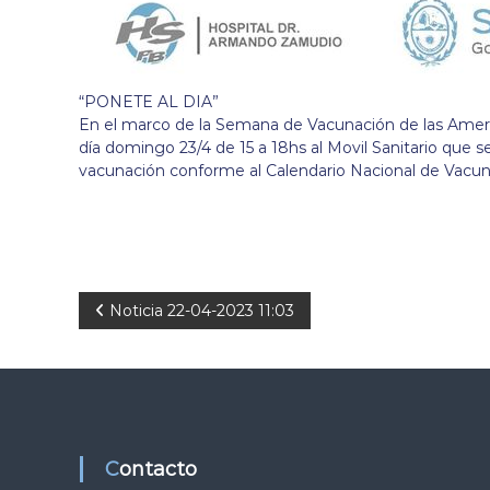
“PONETE AL DIA”
En el marco de la Semana de Vacunación de las Americ
día domingo 23/4 de 15 a 18hs al Movil Sanitario que s
vacunación conforme al Calendario Nacional de Vacun
N
Noticia 22-04-2023 11:03
a
v
e
Contacto