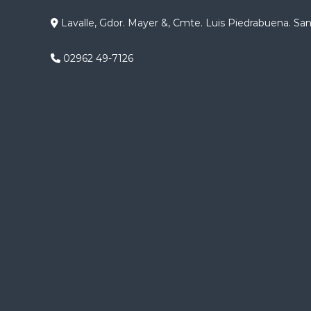
g
Lavalle, Gdor. Mayer &, Cmte. Luis Piedrabuena. Sa
a
02962 49-7126
c
i
ó
n
d
e
e
n