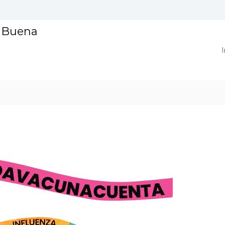
a Buena
I