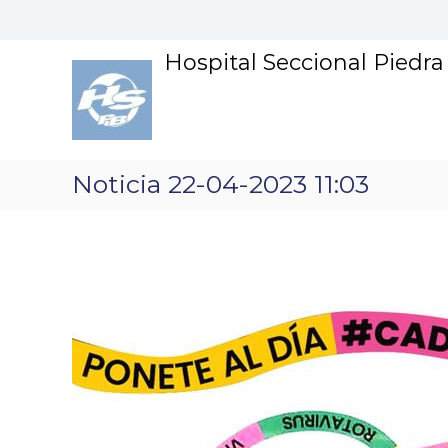
S
k
i
Hospital Seccional Piedr
p
t
o
c
o
n
Noticia 22-04-2023 11:03
t
e
n
t