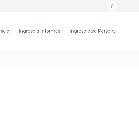
f
a
c
nicio
Ingreso a Informes
Ingreso para Personal
e
b
o
o
k