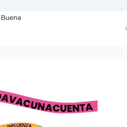
a Buena
I