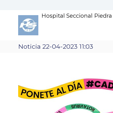
S
k
i
Hospital Seccional Piedr
p
t
o
c
o
n
Noticia 22-04-2023 11:03
t
e
n
t