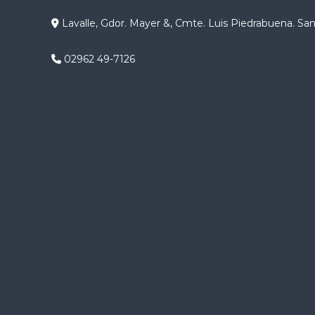
g
Lavalle, Gdor. Mayer &, Cmte. Luis Piedrabuena. Sa
a
02962 49-7126
c
i
ó
n
d
e
e
n