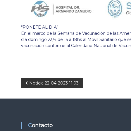
“PONETE AL DIA”
En el marco de la Semana de Vacunación de las Americ
día domingo 23/4 de 15 a 18hs al Movil Sanitario que s
vacunación conforme al Calendario Nacional de Vacun
N
Noticia 22-04-2023 11:03
a
v
e
Contacto