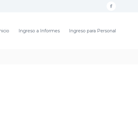
f
a
c
nicio
Ingreso a Informes
Ingreso para Personal
e
b
o
o
k