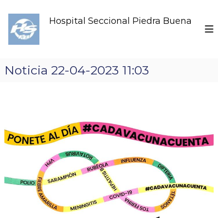
S
k
Hospital Seccional Piedra Buena
i
p
t
o
c
Noticia 22-04-2023 11:03
o
n
t
e
n
t