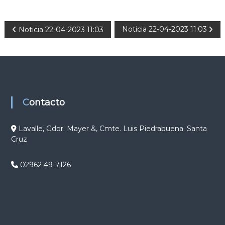
N
Noticia 22-04-2023 11:03
Noticia 22-04-2023 11:03
a
v
e
Contacto
g
Lavalle, Gdor. Mayer &, Cmte. Luis Piedrabuena. Santa
Cruz
a
c
02962 49-7126
i
ó