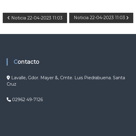
N
Noticia 22-04-2023 11:03
Noticia 22-04-2023 11:03
a
v
e
Contacto
g
Lavalle, Gdor. Mayer &, Cmte. Luis Piedrabuena. Santa
Cruz
a
c
02962 49-7126
i
ó