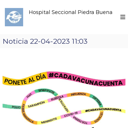
S
k
Hospital Seccional Piedra Buena
i
p
t
o
c
Noticia 22-04-2023 11:03
o
n
t
e
n
t