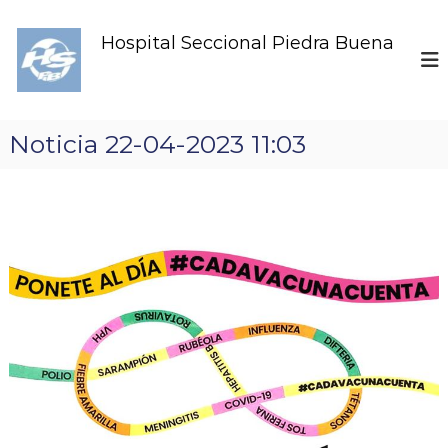
S
k
Hospital Seccional Piedra Buena
i
p
t
o
c
Noticia 22-04-2023 11:03
o
n
t
e
n
t