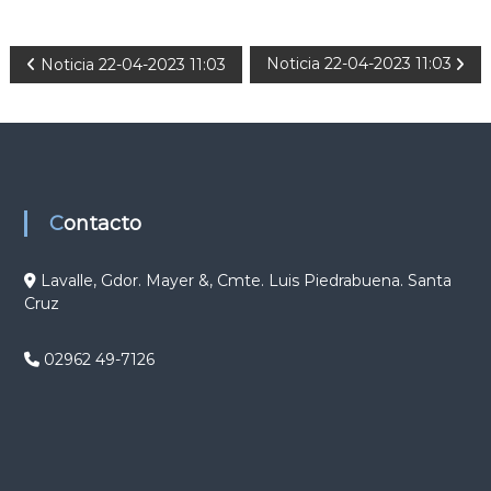
N
Noticia 22-04-2023 11:03
Noticia 22-04-2023 11:03
a
v
e
Contacto
g
Lavalle, Gdor. Mayer &, Cmte. Luis Piedrabuena. Santa
Cruz
a
c
02962 49-7126
i
ó