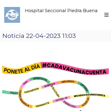
S
k
Hospital Seccional Piedra Buena
i
p
t
o
c
Noticia 22-04-2023 11:03
o
n
t
e
n
t