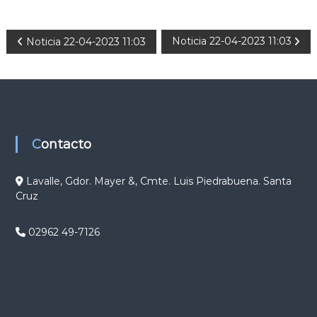
N
Noticia 22-04-2023 11:03
Noticia 22-04-2023 11:03
a
v
e
Contacto
g
Lavalle, Gdor. Mayer &, Cmte. Luis Piedrabuena. Santa
Cruz
a
c
02962 49-7126
i
ó