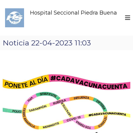
S
k
Hospital Seccional Piedra Buena
i
p
t
o
c
Noticia 22-04-2023 11:03
o
n
t
e
n
t