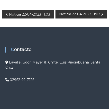
N
Noticia 22-04-2023 11:03
Noticia 22-04-2023 11:03
a
v
e
Contacto
g
Lavalle, Gdor. Mayer &, Cmte. Luis Piedrabuena. Santa
Cruz
a
c
02962 49-7126
i
ó