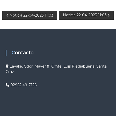
N
Noticia 22-04-2023 11:03
Noticia 22-04-2023 11:03
a
v
e
Contacto
g
Lavalle, Gdor. Mayer &, Cmte. Luis Piedrabuena. Santa
Cruz
a
c
02962 49-7126
i
ó