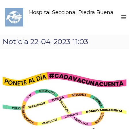
S
k
Hospital Seccional Piedra Buena
i
p
t
o
c
Noticia 22-04-2023 11:03
o
n
t
e
n
t