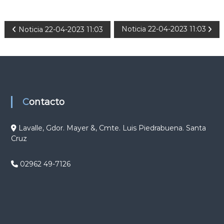
N
Noticia 22-04-2023 11:03
Noticia 22-04-2023 11:03
a
v
e
Contacto
g
Lavalle, Gdor. Mayer &, Cmte. Luis Piedrabuena. Santa
Cruz
a
c
02962 49-7126
i
ó