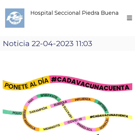
S
k
Hospital Seccional Piedra Buena
i
p
t
o
c
Noticia 22-04-2023 11:03
o
n
t
e
n
t