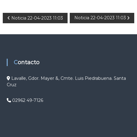
N
Noticia 22-04-2023 11:03
Noticia 22-04-2023 11:03
a
v
e
Contacto
g
Lavalle, Gdor. Mayer &, Cmte. Luis Piedrabuena. Santa
Cruz
a
c
02962 49-7126
i
ó