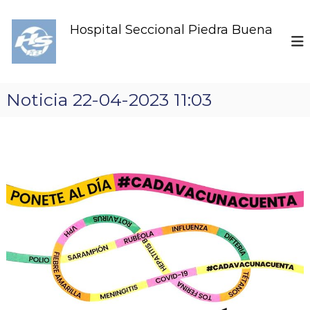
S
k
Hospital Seccional Piedra Buena
i
p
t
o
c
Noticia 22-04-2023 11:03
o
n
t
e
n
t