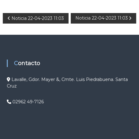
N
Noticia 22-04-2023 11:03
Noticia 22-04-2023 11:03
a
v
e
Contacto
g
Lavalle, Gdor. Mayer &, Cmte. Luis Piedrabuena. Santa
Cruz
a
c
02962 49-7126
i
ó