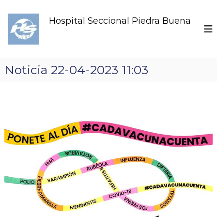
S
k
Hospital Seccional Piedra Buena
i
p
t
o
c
Noticia 22-04-2023 11:03
o
n
t
e
n
t